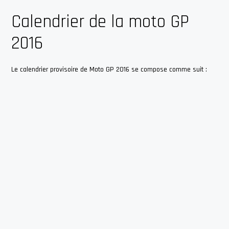
Calendrier de la moto GP
2016
Le calendrier provisoire de Moto GP 2016 se compose comme suit :
Tour
Date
Grand Prix
Lieu
Circuit international de
1
20 mars
Qatar
Losail
2
3 avril
Argentine
Termas de Río Hondo
3
10 avril
Amériques
Circuit des Amériques
4
24 avril
Espagne
Jerez de la Frontera
5
8 mai
France
Le Mans
6
2 mai
Italie
Mugello