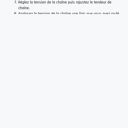
Réglez la tension de la chaîne puis rajustez le tendeur de
chaîne.
Analysez la tension de la chaîne une fois que vous avez roulé
plusieurs kilomètres et ajustez-la si cela vous semble
impératif.
Il est important de mentionner que
ces phases sont susceptibles de
différer selon le modèle et de l’année de votre moto
. Il est
également préférable de déléguer cette manipulation à un garagiste
professionnel si vous n’êtes pas serein avec la mécanique. Pour
autant, le
remplacement d’un kit chaîne de distribution demeure
une opération assez facile
même pour un novice. On trouve
spécialement plusieurs forums sur le web ou tuto sur Youtube afin de
s’instruire.